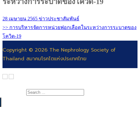
ระหว่างการระบาดของโควิด-19
28 เมษายน 2565
ข่าวประชาสัมพันธ์
>> การบริหารจัดการหน่วยฟอกเลือดในระหว่างการระบาดของ
โควิด-19
Copyright © 2026 The Nephrology Society of
Thailand สมาคมโรคไตแห่งประเทศไทย
Search for:
เกี่ยวกับสมาคม
สาระความรู้
สารจากนายกสมาคมโรคไต
แพทย์
คณะกรรมการ
สำหรับแพทย์และพยาบาล