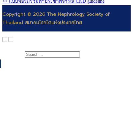
>> แบบฟอร์มร่วมทำประชาพิจารณ์ CKD guideline
Copyright © 2026 The Nephrology Society of
Thailand สมาคมโรคไตแห่งประเทศไทย
Search for:
เกี่ยวกับสมาคม
สาระความรู้
สารจากนายกสมาคมโรคไต
แพทย์
คณะกรรมการ
สำหรับแพทย์และพยาบาล
พยาบาล
ติดต่อสมาคม
สำหรับประชาชน
สอบแพทย์ประจำบ้าน
ฐานข้อมูลโรคไต
ต่อยอดอนุสาขาอายุรศาสตร์โรคไต
สมัครสอบพยาบาลผู้เชี่ยวชาญการฟอกเลือดด้วย
วารสาร
เครื่องไตเทียม
Video Rerun
ฉบับปี 2564 – ปัจจุบัน