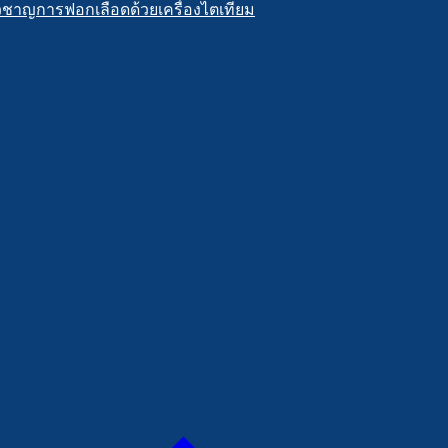
วชาญการฟอกเลือดด้วยเครื่องไตเทียม