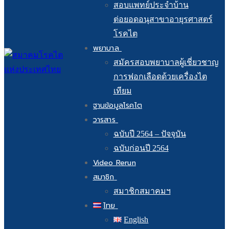
สอบแพทย์ประจำบ้าน
ต่อยอดอนุสาขาอายุรศาสตร์
โรคไต
พยาบาล
สมัครสอบพยาบาลผู้เชี่ยวชาญ
การฟอกเลือดด้วยเครื่องไต
เทียม
ฐานข้อมูลโรคไต
วารสาร
ฉบับปี 2564 – ปัจจุบัน
ฉบับก่อนปี 2564
Video Rerun
สมาชิก
สมาชิกสมาคมฯ
ไทย
English