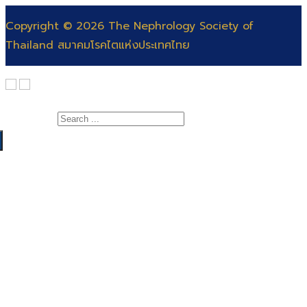
Copyright © 2026 The Nephrology Society of
Thailand สมาคมโรคไตแห่งประเทศไทย
Search for:
เกี่ยวกับสมาคม
สาระความรู้
สารจากนายกสมาคมโรคไต
แพทย์
คณะกรรมการ
สำหรับแพทย์และพยาบาล
พยาบาล
ติดต่อสมาคม
สำหรับประชาชน
สอบแพทย์ประจำบ้าน
ฐานข้อมูลโรคไต
ต่อยอดอนุสาขาอายุรศาสตร์โรคไต
สมัครสอบพยาบาลผู้เชี่ยวชาญการฟอกเลือดด้วย
วารสาร
เครื่องไตเทียม
Video Rerun
ฉบับปี 2564 – ปัจจุบัน