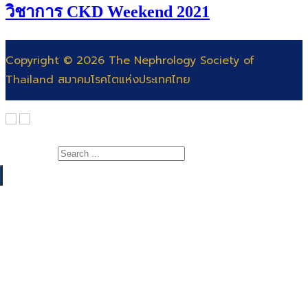
วิชาการ CKD Weekend 2021
Copyright © 2026 The Nephrology Society of
Thailand สมาคมโรคไตแห่งประเทศไทย
Search for:
เกี่ยวกับสมาคม
สาระความรู้
สารจากนายกสมาคมโรคไต
แพทย์
คณะกรรมการ
สำหรับแพทย์และพยาบาล
พยาบาล
ติดต่อสมาคม
สำหรับประชาชน
สอบแพทย์ประจำบ้าน
ฐานข้อมูลโรคไต
ต่อยอดอนุสาขาอายุรศาสตร์โรคไต
สมัครสอบพยาบาลผู้เชี่ยวชาญการฟอกเลือดด้วย
วารสาร
เครื่องไตเทียม