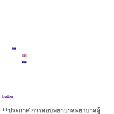
วารสาร
ฉบับปี 2564 – ปัจจุบัน
ฉบับก่อนปี 2564
Video Rerun
สมาชิก
สมาชิกสมาคมฯ
ไทย
English
ไทย
Button
**ประกาศ การสอบพยาบาลพยาบาลผู้