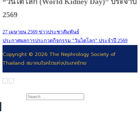
“วันไตโลก (World Kidney Day)” ประจำปี
2569
27 เมษายน 2569
ข่าวประชาสัมพันธ์
ประกาศผลการประกวดกิจกรรม "วันไตโลก" ประจำปี 2569
Copyright © 2026 The Nephrology Society of
Thailand สมาคมโรคไตแห่งประเทศไทย
Search for:
เกี่ยวกับสมาคม
สาระความรู้
สารจากนายกสมาคมโรคไต
แพทย์
คณะกรรมการ
สำหรับแพทย์และพยาบาล