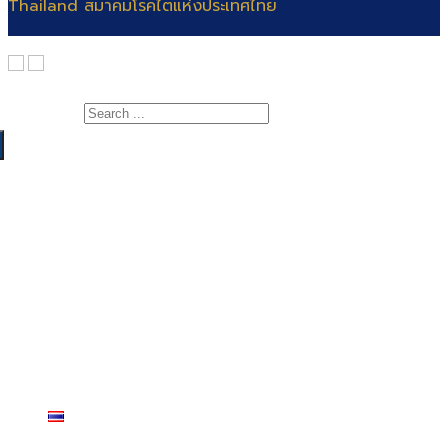
Thailand สมาคมโรคไตแห่งประเทศไทย
Search for:
เกี่ยวกับสมาคม
สาระความรู้
สารจากนายกสมาคมโรคไต
แพทย์
คณะกรรมการ
สำหรับแพทย์และพยาบาล
พยาบาล
ติดต่อสมาคม
สำหรับประชาชน
สอบแพทย์ประจำบ้าน
ฐานข้อมูลโรคไต
ต่อยอดอนุสาขาอายุรศาสตร์โรคไต
สมัครสอบพยาบาลผู้เชี่ยวชาญการฟอกเลือดด้วย
วารสาร
เครื่องไตเทียม
Video Rerun
ฉบับปี 2564 – ปัจจุบัน
สมาชิก
ฉบับก่อนปี 2564
ไทย
สมาชิกสมาคมฯ
English