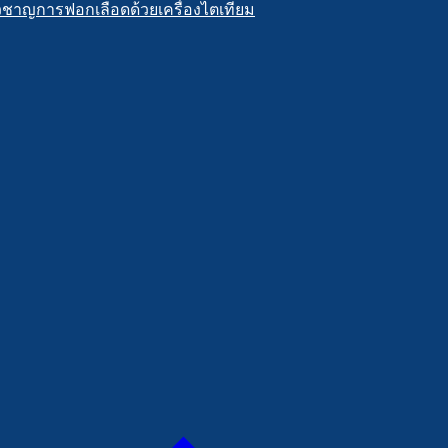
วชาญการฟอกเลือดด้วยเครื่องไตเทียม