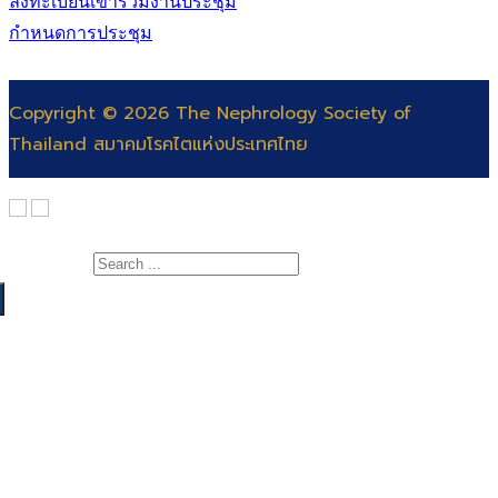
ลงทะเบียนเข้าร่วมงานประชุม
กำหนดการประชุม
Copyright © 2026 The Nephrology Society of
Thailand สมาคมโรคไตแห่งประเทศไทย
Search for:
เกี่ยวกับสมาคม
สาระความรู้
สารจากนายกสมาคมโรคไต
แพทย์
คณะกรรมการ
สำหรับแพทย์และพยาบาล
พยาบาล
ติดต่อสมาคม
สำหรับประชาชน
สอบแพทย์ประจำบ้าน
ฐานข้อมูลโรคไต
ต่อยอดอนุสาขาอายุรศาสตร์โรคไต
สมัครสอบพยาบาลผู้เชี่ยวชาญการฟอกเลือดด้วย