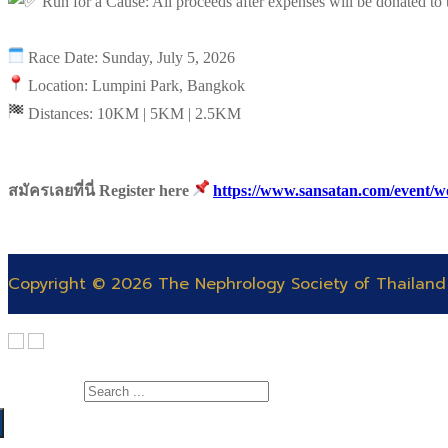
Run for a Cause: All proceeds after expenses will be donated to
Race Date: Sunday, July 5, 2026
Location: Lumpini Park, Bangkok
Distances: 10KM | 5KM | 2.5KM
สมัครเลยที่นี่ Register here
https://www.sansatan.com/event/
Copyright © 2026 The Nephrology Society of Thailand
Search for: