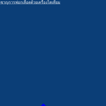
วชาญการฟอกเลือดด้วยเครื่องไตเทียม