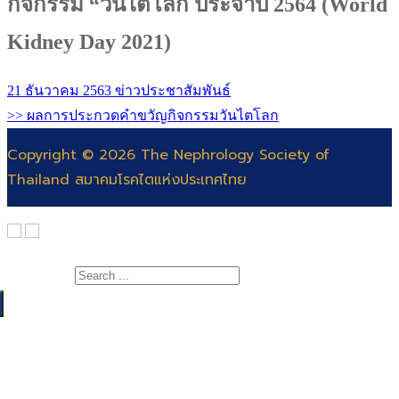
กิจกรรม “วันไตโลก ประจำปี 2564 (World
Kidney Day 2021)
21 ธันวาคม 2563
ข่าวประชาสัมพันธ์
>> ผลการประกวดคำขวัญกิจกรรมวันไตโลก
Copyright © 2026 The Nephrology Society of
Thailand สมาคมโรคไตแห่งประเทศไทย
Search for:
เกี่ยวกับสมาคม
สาระความรู้
สารจากนายกสมาคมโรคไต
แพทย์
คณะกรรมการ
สำหรับแพทย์และพยาบาล