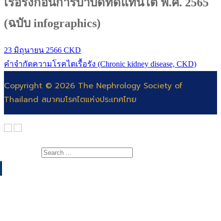
เรื้อรังก่อนการบำบัดทดแทนไต พ.ศ. 2565
(ฉบับ infographics)
23 มิถุนายน 2566
CKD
คำจำกัดความโรคไตเรื้อรัง (Chronic kidney disease, CKD)
Copyright © 2026 The Nephrology Society of
Thailand สมาคมโรคไตแห่งประเทศไทย
Search for:
เกี่ยวกับสมาคม
สาระความรู้
สารจากนายกสมาคมโรคไต
แพทย์
คณะกรรมการ
สำหรับแพทย์และพยาบาล