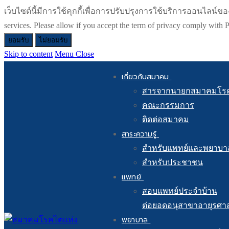
เว็บไซต์นี้มีการใช้คุกกี้เพื่อการปรับปรุงการใช้บริการออนไลน์ของท่า
services. Please allow if you accept the term of privacy comply wit
ยอมรับ
ไม่ยอมรับ
Skip to content
Menu
Close
เกี่ยวกับสมาคม
สารจากนายกสมาคมโร
คณะกรรมการ
ติดต่อสมาคม
สาระความรู้
สำหรับแพทย์และพยาบา
สำหรับประชาชน
แพทย์
สอบแพทย์ประจำบ้าน
ต่อยอดอนุสาขาอายุรศา
พยาบาล