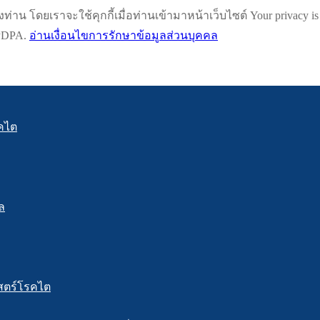
น โดยเราจะใช้คุกกี้เมื่อท่านเข้ามาหน้าเว็บไซต์ Your privacy is impo
h PDPA.
อ่านเงื่อนไขการรักษาข้อมูลส่วนบุคคล
คไต
ล
สตร์โรคไต