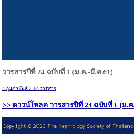
วารสารปีที่ 24 ฉบับที่ 1 (ม.ค.-มี.ค.61)
4 กุมภาพันธ์ 2564
วารสาร
>> ดาวน์โหลด วารสารปีที่ 24 ฉบับที่ 1 (ม.ค.
Copyright © 2026 The Nephrology Society of Thailand