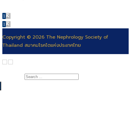
1
2
1
2
Copyright © 2026 The Nephrology Society of
Thailand สมาคมโรคไตแห่งประเทศไทย
Search for:
เกี่ยวกับสมาคม
สาระความรู้
สารจากนายกสมาคมโรคไต
แพทย์
คณะกรรมการ
สำหรับแพทย์และพยาบาล
พยาบาล
ติดต่อสมาคม
สำหรับประชาชน
สอบแพทย์ประจำบ้าน