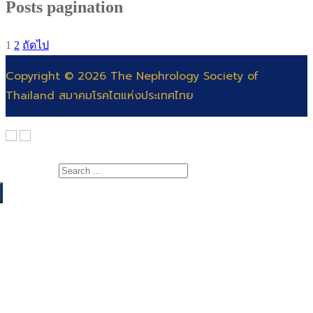
Posts pagination
1
2
ถัดไป
Copyright © 2026 The Nephrology Society of
Thailand สมาคมโรคไตแห่งประเทศไทย
Search for:
เกี่ยวกับสมาคม
สาระความรู้
สารจากนายกสมาคมโรคไต
แพทย์
คณะกรรมการ
สำหรับแพทย์และพยาบาล
พยาบาล
ติดต่อสมาคม
สำหรับประชาชน
สอบแพทย์ประจำบ้าน
ฐานข้อมูลโรคไต
ต่อยอดอนุสาขาอายุรศาสตร์โรคไต
สมัครสอบพยาบาลผู้เชี่ยวชาญการฟอกเลือดด้วย