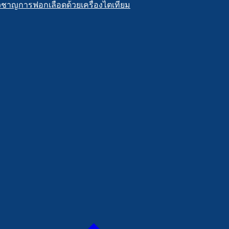
วชาญการฟอกเลือดด้วยเครื่องไตเทียม