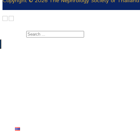
Copyright © 2026 The Nephrology Society of Thailand
Search for:
เกี่ยวกับสมาคม
สาระความรู้
สารจากนายกสมาคมโรคไต
แพทย์
คณะกรรมการ
สำหรับแพทย์และพยาบาล
พยาบาล
ติดต่อสมาคม
สำหรับประชาชน
สอบแพทย์ประจำบ้าน
ฐานข้อมูลโรคไต
ต่อยอดอนุสาขาอายุรศาสตร์โรคไต
สมัครสอบพยาบาลผู้เชี่ยวชาญการฟอกเลือดด้วยเครื่
วารสาร
Video Rerun
ฉบับปี 2564 – ปัจจุบัน
สมาชิก
ฉบับก่อนปี 2564
ไทย
สมาชิกสมาคมฯ
English