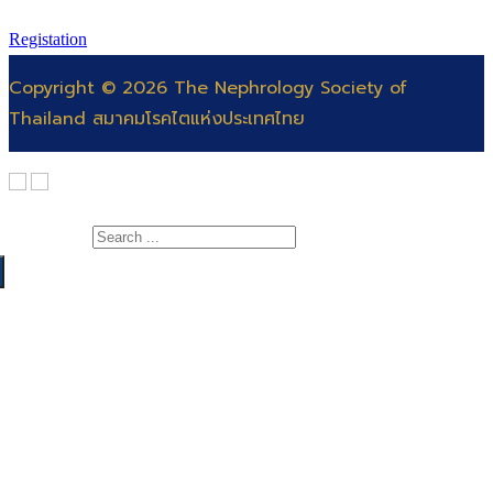
Registation
Copyright © 2026 The Nephrology Society of
Thailand สมาคมโรคไตแห่งประเทศไทย
Search for:
เกี่ยวกับสมาคม
สาระความรู้
สารจากนายกสมาคมโรคไต
แพทย์
คณะกรรมการ
สำหรับแพทย์และพยาบาล
พยาบาล
ติดต่อสมาคม
สำหรับประชาชน
สอบแพทย์ประจำบ้าน
ฐานข้อมูลโรคไต
ต่อยอดอนุสาขาอายุรศาสตร์โรคไต
สมัครสอบพยาบาลผู้เชี่ยวชาญการฟอกเลือดด้วย
วารสาร
เครื่องไตเทียม