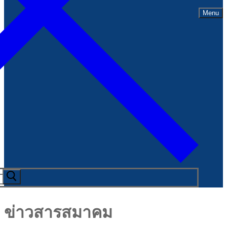
Menu
ข่าวสารสมาคม