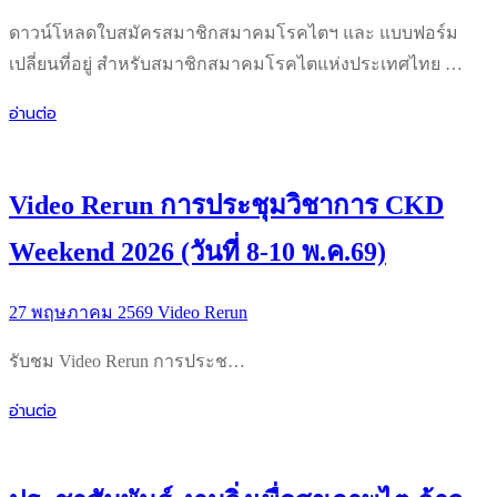
ดาวน์โหลดใบสมัครสมาชิกสมาคมโรคไตฯ และ แบบฟอร์ม
เปลี่ยนที่อยู่ สำหรับสมาชิกสมาคมโรคไตแห่งประเทศไทย …
อ่านต่อ
Video Rerun การประชุมวิชาการ CKD
Weekend 2026 (วันที่ 8-10 พ.ค.69)
27 พฤษภาคม 2569
Video Rerun
รับชม Video Rerun การประช…
อ่านต่อ