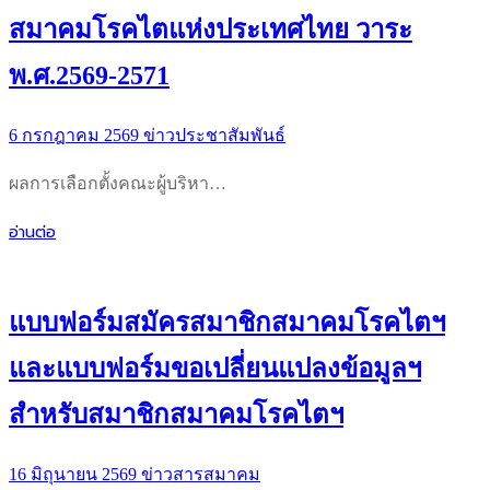
สมาคมโรคไตแห่งประเทศไทย วาระ
พ.ศ.2569-2571
6 กรกฎาคม 2569
ข่าวประชาสัมพันธ์
ผลการเลือกตั้งคณะผู้บริหา…
อ่านต่อ
แบบฟอร์มสมัครสมาชิกสมาคมโรคไตฯ
และแบบฟอร์มขอเปลี่ยนแปลงข้อมูลฯ
สำหรับสมาชิกสมาคมโรคไตฯ
16 มิถุนายน 2569
ข่าวสารสมาคม