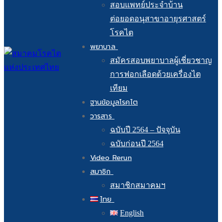
สอบแพทย์ประจำบ้าน
ต่อยอดอนุสาขาอายุรศาสตร์
โรคไต
พยาบาล
สมัครสอบพยาบาลผู้เชี่ยวชาญ
การฟอกเลือดด้วยเครื่องไต
เทียม
ฐานข้อมูลโรคไต
วารสาร
ฉบับปี 2564 – ปัจจุบัน
ฉบับก่อนปี 2564
Video Rerun
สมาชิก
สมาชิกสมาคมฯ
ไทย
English