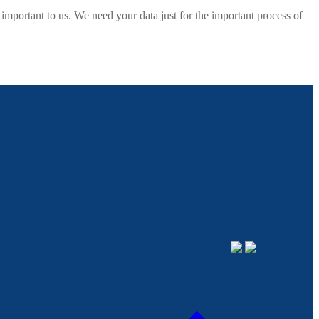
rtant to us. We need your data just for the important process of