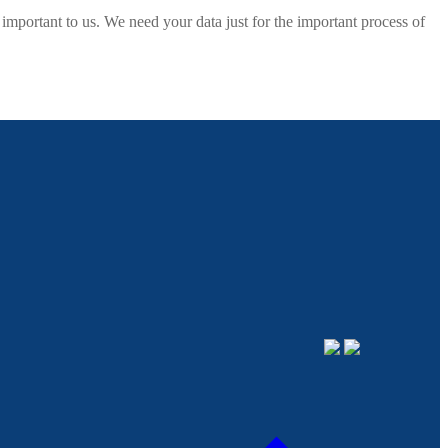
rtant to us. We need your data just for the important process of