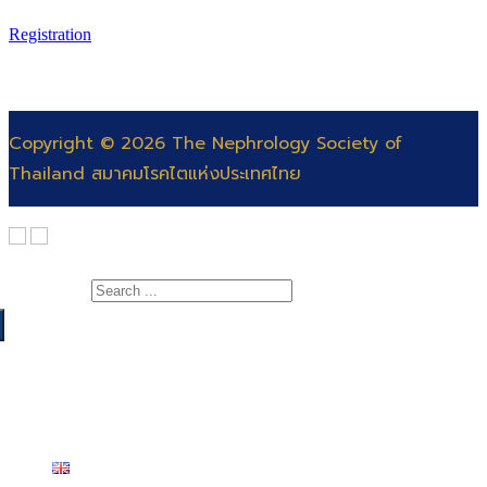
Registration
Copyright © 2026 The Nephrology Society of
Thailand สมาคมโรคไตแห่งประเทศไทย
Search for:
Home
About Us
Executive Committee
English